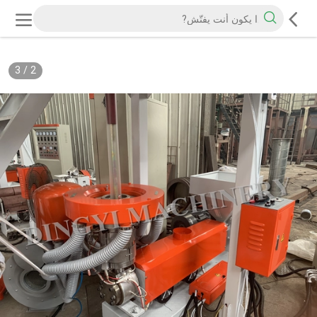
3
/
2