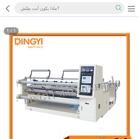
1
/
1