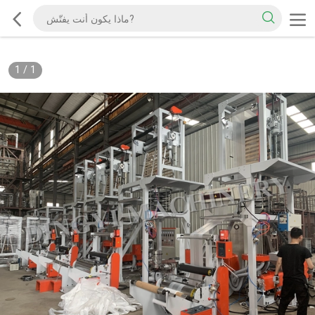
1
/
1